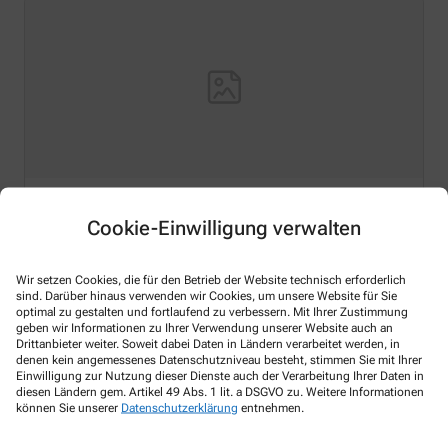
Hello world!
Cookie-Einwilligung verwalten
Welcome to WordPress on Azure Sites. This is your first
Wir setzen Cookies, die für den Betrieb der Website technisch erforderlich
post. Edit or delete it, then start writing!
sind. Darüber hinaus verwenden wir Cookies, um unsere Website für Sie
optimal zu gestalten und fortlaufend zu verbessern. Mit Ihrer Zustimmung
Mehr Lesen
geben wir Informationen zu Ihrer Verwendung unserer Website auch an
Drittanbieter weiter. Soweit dabei Daten in Ländern verarbeitet werden, in
denen kein angemessenes Datenschutzniveau besteht, stimmen Sie mit Ihrer
Einwilligung zur Nutzung dieser Dienste auch der Verarbeitung Ihrer Daten in
diesen Ländern gem. Artikel 49 Abs. 1 lit. a DSGVO zu. Weitere Informationen
können Sie unserer
Datenschutzerklärung
entnehmen.
Kontakt